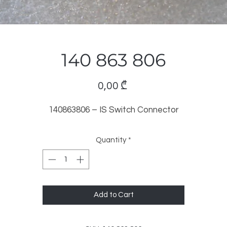
140 863 806
Price
0,00 ₾
140863806 – IS Switch Connector
Quantity
*
Add to Cart